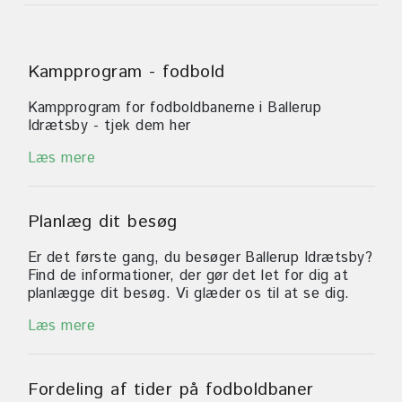
Kort - fodboldbaner
Om Ballerup Idrætsby
Kort over faciliteter i Ballerup
Kommune
Om Ballerup Idrætsby
Måløv Idrætspark
Kampprogram - fodbold
P-pladser
Udviklingsplan 2018-2029
om Måløv Idrætspark
Kampprogram for fodboldbanerne i Ballerup
Transport
Leje af baner og lokaler
Idrætsby - tjek dem her
Foreninger og hold i Måløv
Find vej
Takster - prisoversigt
Læs mere
Udviklingsplan for Måløv
Idrætspark
Er noget i stykker?
Planlæg dit besøg
Kontakt
Er det første gang, du besøger Ballerup Idrætsby?
Find de informationer, der gør det let for dig at
planlægge dit besøg. Vi glæder os til at se dig.
Læs mere
Fordeling af tider på fodboldbaner