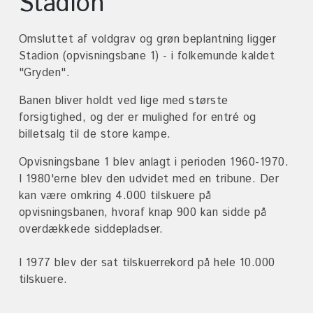
Stadion
Fordeling af tider - Fodbold
East Kilbride Badet
Omsluttet af voldgrav og grøn beplantning ligger
Stadion (opvisningsbane 1) - i folkemunde kaldet
Ballerup Atletik Stadion
"Gryden".
Petanquebaner
Banen bliver holdt ved lige med største
Tapeten
forsigtighed, og der er mulighed for entré og
billetsalg til de store kampe.
Lokaler og klubfaciliteter
Opvisningsbane 1 blev anlagt i perioden 1960-1970.
Cykelcrossbane
I 1980'erne blev den udvidet med en tribune
.
Der
Udendørs træning og
kan være omkring 4.000 tilskuere på
aktiviteter
opvisningsbanen, hvoraf knap 900 kan sidde på
Cykellegeplads
overdækkede siddepladser.
Planlæg dit besøg
I 1977 blev der sat tilskuerrekord på hele 10.000
tilskuere.
Kort over Ballerup Idrætsby
Foreninger og hold