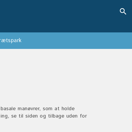
search
rætspark
search
 basale manøvrer, som at holde
ng, se til siden og tilbage uden for