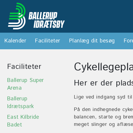
Kalender
Faciliteter
Planlæg dit besøg
For
Cykellegepl
Faciliteter
Ballerup Super
Her er der plads
Arena
Lige ved indgang syd til
Ballerup
Idrætspark
På den indhegnede cykel
East Kilbride
balancen, starte og bre
meget slinger og aflæse
Badet