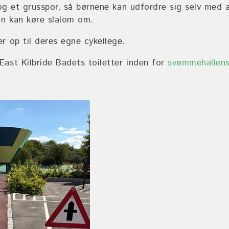
r og et grusspor, så børnene kan udfordre sig selv med
n kan køre slalom om.
r op til deres egne cykellege.
ast Kilbride Badets toiletter inden for
svømmehallens