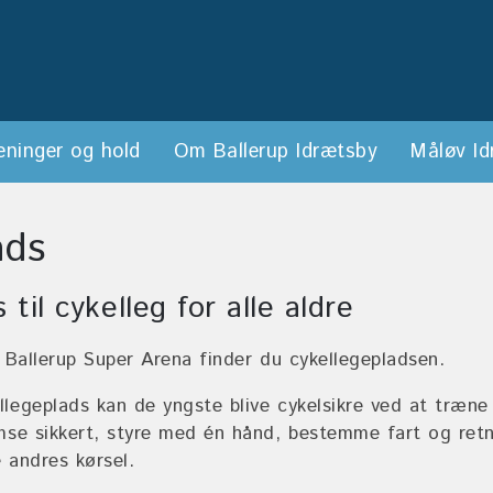
eninger og hold
Om Ballerup Idrætsby
Måløv Id
ads
 til cykelleg for alle aldre
 Ballerup Super Arena finder du cykellegepladsen.
legeplads kan de yngste blive cykelsikre ved at træne
mse sikkert, styre med én hånd, bestemme fart og retni
 andres kørsel.