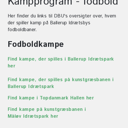
Kampprogram - fodbold
overdækket kunstgræs
Kommune
Om Ballerup Idrætsby
Måløv Idrætspark
Kunstgræsbaner
P-pladser
Udviklingsplan 2018-2029
Her finder du links til DBU's oversigter over, hvem
om Måløv Idrætspark
der spiller kamp på Ballerup Idrætsbys
Fodboldbaner til træning
Transport
Leje af baner og lokaler
Foreninger og hold i Måløv
fodboldbaner.
Fordeling af tider - Fodbold
Find vej
Takster - prisoversigt
Udviklingsplan for Måløv
Fodboldkampe
Idrætspark
East Kilbride Badet
Er noget i stykker?
Ballerup Atletik Stadion
Kontakt
Find kampe, der spilles i Ballerup Idrætspark
her
Petanquebaner
Tapeten
Find kampe, der spilles på kunstgræsbanen i
Ballerup Idrætspark
Lokaler og klubfaciliteter
Cykelcrossbane
Find kampe i Topdanmark Hallen her
Udendørs træning og
Find kampe på
kunstgræsbanen
i
aktiviteter
Måløv Idrætspark her
Cykellegeplads