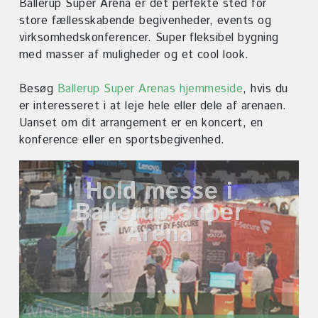
Ballerup Super Arena er det perfekte sted for
store fællesskabende begivenheder, events og
virksomhedskonferencer. Super fleksibel bygning
med masser af muligheder og et cool look.
Besøg
Ballerup Super Arenas hjemmeside
, hvis du
er interesseret i at leje hele eller dele af arenaen.
Uanset om dit arrangement er en koncert, en
konference eller en sportsbegivenhed.
Hold messe i
Ballerup Super
Arena
Mere info på