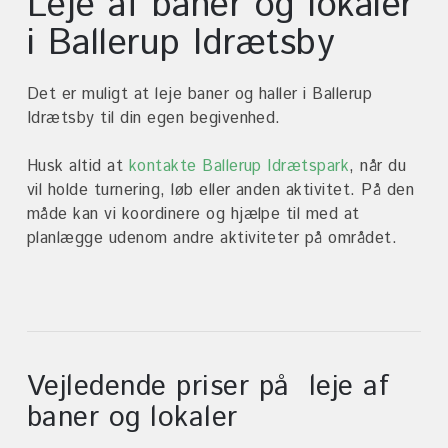
Leje af baner og lokaler
Fordeling af tider - Fodbold
Find vej
Takster - prisoversigt
i Ballerup Idrætsby
East Kilbride Badet
Er noget i stykker?
Ballerup Atletik Stadion
Det er muligt at leje baner og haller i Ballerup
Kontakt
Idrætsby til din egen begivenhed.
Petanquebaner
Måløv Idrætspark
Tapeten
Husk altid at
kontakte Ballerup Idrætspark
, når du
om Måløv Idrætspark
vil holde turnering, løb eller anden aktivitet. På den
Lokaler og klubfaciliteter
måde kan vi koordinere og hjælpe til med at
Foreninger og hold i Måløv
Cykelcrossbane
planlægge udenom andre aktiviteter på området.
Udviklingsplan for Måløv
Udendørs træning og
Idrætspark
aktiviteter
Cykellegeplads
Vejledende priser på leje af
baner og lokaler