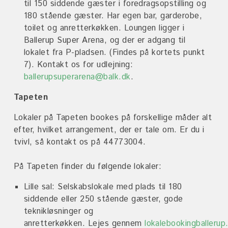
til 150 siddende gæster i foredragsopstilling og
180 stående gæster. Har egen bar, garderobe,
toilet og anretterkøkken. Loungen ligger i
Ballerup Super Arena, og der er adgang til
lokalet fra P-pladsen. (Findes på kortets punkt
7). Kontakt os for udlejning:
ballerupsuperarena@balk.dk
.
Tapeten
Lokaler på Tapeten bookes på forskellige måder alt
efter, hvilket arrangement, der er tale om. Er du i
tvivl, så kontakt os på
44773004.
På Tapeten finder du følgende lokaler:
Lille sal: Selskabslokale med plads til 180
siddende eller 250 stående gæster, gode
teknikløsninger og
anretterkøkken. Lejes
gennem
lokalebookingballerup