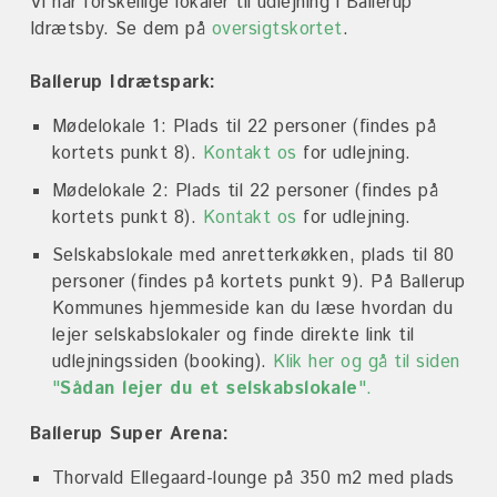
Kort - fodboldbaner
Vi har forskellige lokaler til udlejning i Ballerup
Om Ballerup Idrætsby
Idrætsby. Se dem på
oversigtskortet
.
Kort over faciliteter i Ballerup
Kommune
Om Ballerup Idrætsby
Måløv Idrætspark
Ballerup Idrætspark:
P-pladser
Udviklingsplan 2018-2029
om Måløv Idrætspark
Mødelokale 1: Plads til 22 personer (findes på
Transport
Leje af baner og lokaler
kortets punkt 8).
Kontakt os
for udlejning.
Foreninger og hold i Måløv
Find vej
Takster - prisoversigt
Mødelokale 2: Plads
til 22 personer (findes på
Udviklingsplan for Måløv
kortets punkt 8).
Kontakt os
for udlejning.
Idrætspark
Er noget i stykker?
Selskabslokale med anretterkøkken, plads til 80
Kontakt
personer (
findes på kortets punkt 9). På Ballerup
Kommunes hjemmeside kan du læse hvordan du
lejer selskabslokaler og finde direkte link til
udlejningssiden (booking).
Klik her og gå til siden
"
Sådan lejer du et selskabslokale
".
Ballerup Super Arena:
Thorvald Ellegaard-lounge
på 350 m2 med plads