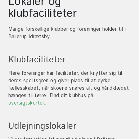
Lokaler og
Fordeling af tider - Fodbold
klubfaciliteter
East Kilbride Badet
Ballerup Atletik Stadion
Mange forskellige klubber og foreninger holder til i
Ballerup Idrætsby.
Petanquebaner
Tapeten
Klubfaciliteter
Lokaler og klubfaciliteter
Cykelcrossbane
Flere foreninger har faciliteter, der knytter sig til
deres sportsgren og giver plads til at dyrke
Udendørs træning og
fællesskabet, når skoene snøres af, og håndklædet
aktiviteter
hænges til tørre. Find dit klubhus på
Cykellegeplads
oversigtskortet.
Planlæg dit besøg
Udlejningslokaler
Kort over Ballerup Idrætsby
Foreninger og hold